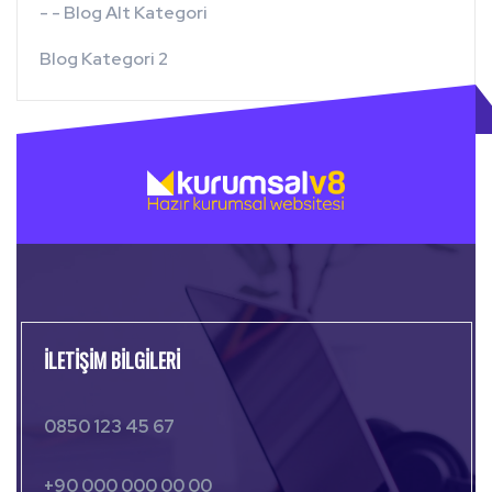
- - Blog Alt Kategori
Blog Kategori 2
İLETIŞIM BILGILERI
0850 123 45 67
+90 000 000 00 00