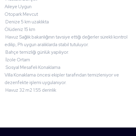
Aileye Uygun
Otopark Mevcut
Denize 5 km uzaklıkta
Ölüdeniz 15 km
Havuz Sağlık bakanlığının tavsiye ettiği değerler sürekli kontrol
edilip, Ph uygun aralıklarda stabil tutuluyor.
Bahçe temizliği günlük yapılıyor.
İzole Ortam
Sosyal Mesafeli Konaklama
Villa Konaklama öncesi ekipler tarafından temizleniyor ve
dezenfekte işlemi uygulanıyor.
Havuz 32 m2 1.55 derinlik