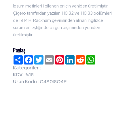
Ipsum metinleri ilgilenenler için yeniden üretilmiştir.
Çiçero tarafından yazılan 1.10.32 ve 1.10.33 bölümleri
de 1914 H. Rackham çevirisinden alınan İngilizce
sürümleri eşliğinde özgün biçiminden yeniden
üretilmiştir.
Paylaş
Paylaş
Facebook
Twitter
Email
Pinterest
LinkedIn
Reddit
WhatsApp
Kategoriler :
KDV :
%18
Ürün Kodu :
C4S0I8O4P