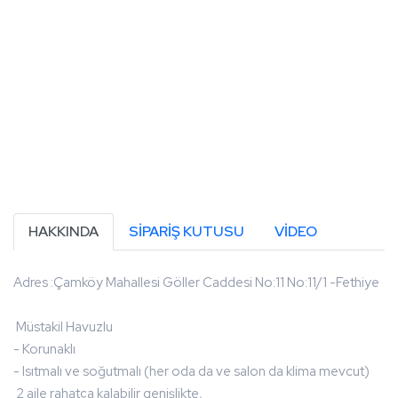
HAKKINDA
SIPARIŞ KUTUSU
VIDEO
Adres :Çamköy Mahallesi Göller Caddesi No:11 No:11/1 -Fethiye
Müstakil Havuzlu
- Korunaklı
- Isıtmalı ve soğutmalı (her oda da ve salon da klima mevcut)
2 aile rahatça kalabilir genişlikte,